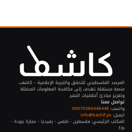
المرصد الفلسطيني للتحقق والتربية الإعلامية – كاشف،
منصة مستقلة تهدف إلى مكافحة المعلومات المضللة
وتعزيز مبادئ أخلاقيات النشر.
تواصل معنا
واتسب:
00970566448448
ايميل:
info@kashif.ps
المكتب الرئيسي: فلسطين - نابلس - رفيديا - عمارة جودة -
ط1.