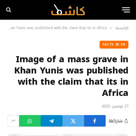
الرئيسية
Image of a mass grave in Khan Yunis was published with the claim that its in Africa
»
FACTS IN EN
Image of a mass grave in
Khan Yunis was published
with the claim that its in
Africa
27 نوفمبر، 2023
شاركها