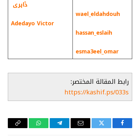
ڈاہری
wael_eldahdouh
Adedayo Victor
hassan_eslaih
esma3eel_omar
رابط المقالة المختصر:
https://kashif.ps/033s
فيسبوك
تويتر
البريد
تيلقرام
واتساب
Copy
الإلكتروني
Link