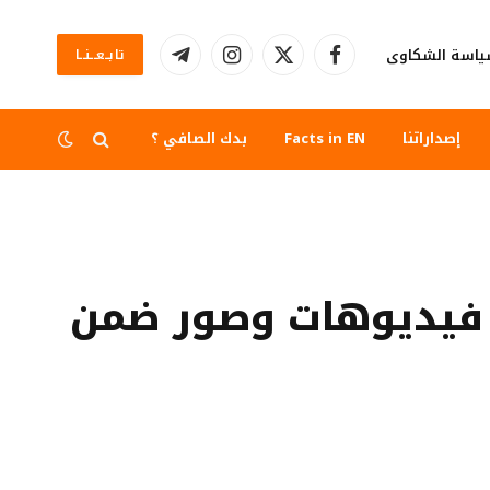
اسة الشكاوى
تابــعــنــا
فيسبوك
X
الانستغرام
تيلقرام
(Twitter)
إصداراتنا
Facts in EN
بدك الصافي ؟
 فيديوهات وصور ضمن