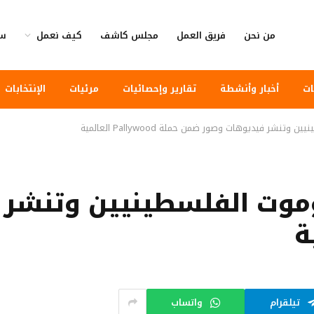
من نحن
فريق العمل
مجلس كاشف
كيف نعمل
سي
ات
أخبار وأنشطة
تقارير وإحصائيات
مرئيات
الإنتخابات
ر فيديوهات وصور ضمن حملة Pallywood العالمية
موت الفلسطينيين وتنشر
تيلقرام
واتساب