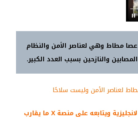
صا مطاط وهي لعناصر الأمن والنظام
صابين والنازحين بسبب العدد الكبير.
اط لعناصر الأمن وليست سلاحًا
: وهو حساب تابع لصحيفة اسرائيلية ناطقة باللغة الانجليزية ويتابعه على منصة X ما يقارب