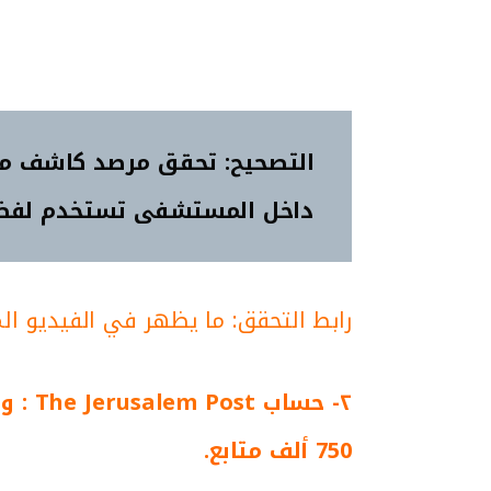
التصحيح: تحقق مرصد كاشف من 
داخل المستشفى تستخدم لفض أي 
رابط التحقق: ما يظهر في الفيديو ا
٢- حساب
The Jerusalem Post
750 ألف متابع.