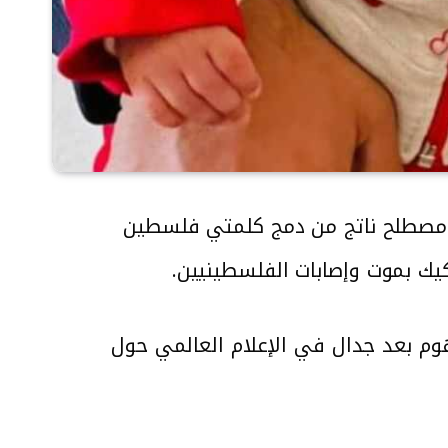
أعيد نشر حملة عالمية باسم “Pallywood” باليوود وهو مصطلح ناتج من دمج كلمتي فلسطين
 هذا المفهوم بعد جدال في الإعلام العالمي حول