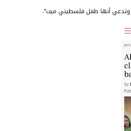
حة وتدعي أنها طفل فلسطيني ميت”.