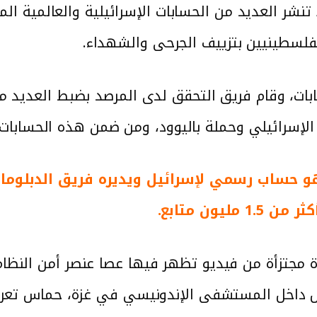
تنشر العديد من الحسابات الإسرائيلية والعالمية ال
لفلسطينيين بتزييف الجرحى والشهداء.
ات، وقام فريق التحقق لدى المرصد بضبط العديد م
 الإسرائيلي وحملة باليوود، ومن ضمن هذه الحسابات:
منصة X وهو حساب رسمي لإسرائيل ويديره فريق الدبلو
اب “Israel” على منصة X صورة مجتزأة من فيديو تظهر فيها عصا عن
اس داخل المستشفى الإندونيسي في غزة، حماس تع