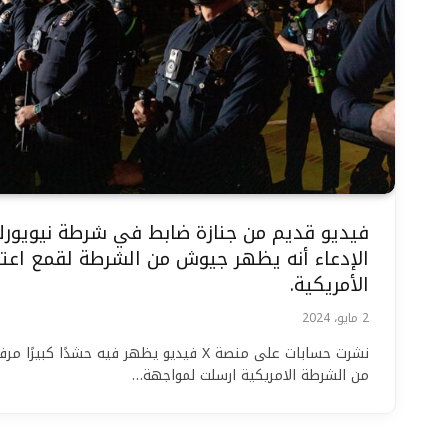
فيديو قديم من جنازة ضابط في شرطة نيويورك
الإدعاء أنه يظهر جيوش من الشرطة لقمع اعت
الأمريكية.
2 مايو، 2024
نشرت حسابات على منصة X فيديو يظهر فيه حشدًا
من الشرطة الامريكية ارسلت لمواجهة…