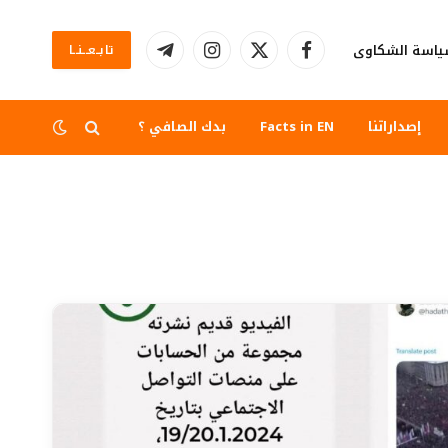
اسة الشكاوى
تابــعــنــا
فيسبوك
X
الانستغرام
تيلقرام
(Twitter)
إصداراتنا
Facts in EN
بدك الصافي ؟