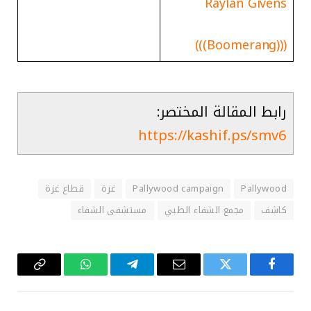
Raylan Givens
(((Boomerang)))
رابط المقالة المختصر:
https://kashif.ps/smv6
Pallywood
Pallywood campaign
غزة
قطاع غزة
كاشف
مجمع الشفاء الطبي
مستشفى الشفاء
فيسبوك
تويتر
البريد
تيلقرام
واتساب
Copy
الإلكتروني
Link