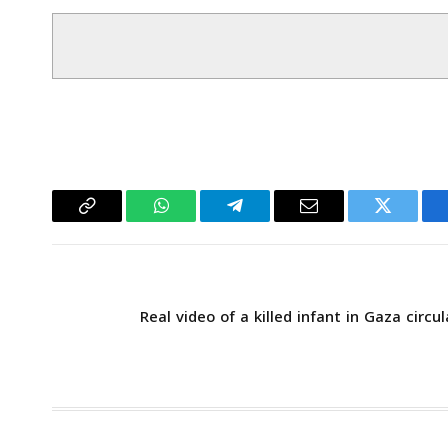
سبوك
تويتر
البريد
تيلقرام
واتساب
Copy
الإلكتروني
Link
Real video of a killed infant in Gaza circul