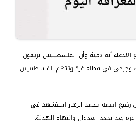
ادعاء أنه دمية وأن الفلسطينيين يزيفون
“Pallywood” التي تشكك بوجود شهداء وجرحى في قطاع غزة وتتهم الفلسطينيين
ل رضيع اسمه محمد الزهار استشهد في
زة بعد تجدد العدوان وانتهاء الهدنة.