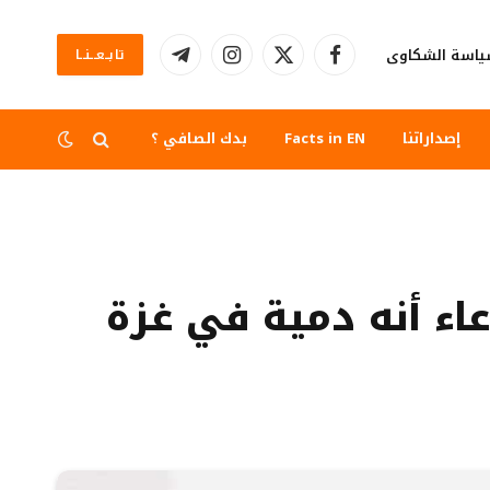
اسة الشكاوى
تابــعــنــا
فيسبوك
X
الانستغرام
تيلقرام
(Twitter)
إصداراتنا
Facts in EN
بدك الصافي ؟
ء أنه دمية في غزة