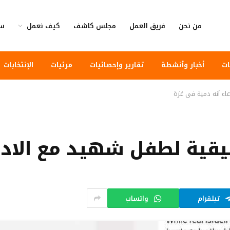
من نحن
فريق العمل
مجلس كاشف
كيف نعمل
سي
ات
أخبار وأنشطة
تقارير وإحصائيات
مرئيات
الإنتخابات
ء أنه دمية في غزة
قية لطفل شهيد مع الادعا
تيلقرام
واتساب