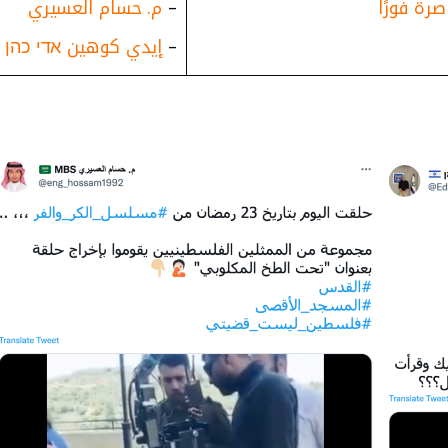
رة فورًا
–
م. حسام العسيري
–
إيدي كوهين אדי כהן