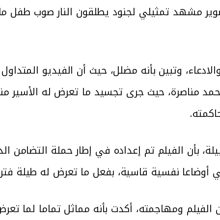
ير مشهد تمثيلي لجنود يطلقون النار صوب طفل م
ادعاء، وتبين بأنه مضلل، حيث أن الفيديو المتداو
مد مناصرة، حيث جرى تجسيد ما تعرض له الأسير منا
حاكمته.
، بأن الفيلم تم إعداده في إطار حملة التضامن الد
ني أوضاعا نفسية قاسية، بفعل ما تعرض له طيلة فترة
فيلم ومهاجمته، أكدت بأنه مماثل تماما لما تعرض ل