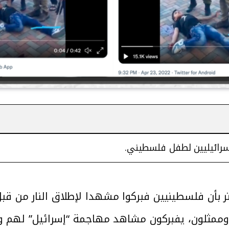
رائيليين لطفل فلسطيني.
 بأن فلسطينيين فبركوا مشهدا لإطلاق النار من قب
ممثلون، يفبركون مشاهد مهاجمة “إسرائيل” لهم وإ