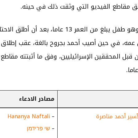
وفق مقاطع الفيديو التي وثقت ذلك في حينه.
ويذكر أن الأسير أحمد مناصرة اعتقل وهو طفل يب
يث استشهد ابن عمه، في حين أصيب أحمد بجروح بالغة، عقب إ
ل المحققين الإسرائيليين، وفق ما أثبتته مقاطع ا
مصادر الادعاء
سير أحمد مناصرة
–
Hananya Naftali
–
שי פרידמן