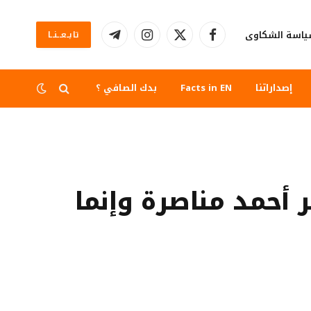
اسة الشكاوى
تابــعــنــا
فيسبوك
X
الانستغرام
تيلقرام
(Twitter)
إصداراتنا
Facts in EN
بدك الصافي ؟
أحمد مناصرة وإنما