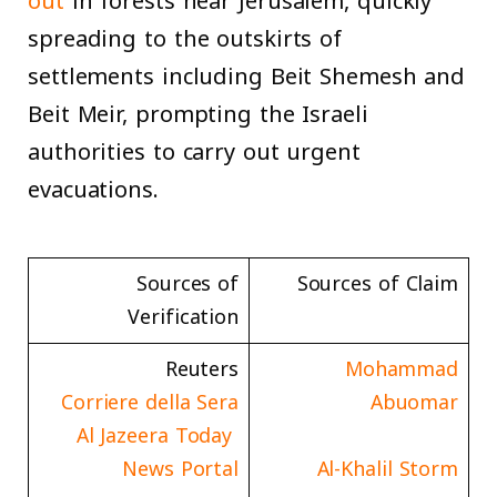
out
in forests near Jerusalem, quickly
spreading to the outskirts of
settlements including Beit Shemesh and
Beit Meir, prompting the Israeli
authorities to carry out urgent
evacuations.
Sources of
Sources of Claim
Verification
Reuters
Mohammad
Corriere della Sera
Abuomar
Al
Jazeera
Today
News Portal
Al-Khalil Storm