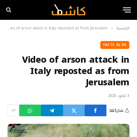
Video of arson attack in Italy reposted as from Jerusalem
الرئيسية
»
»
FACTS IN EN
Video of arson attack in
Italy reposted as from
Jerusalem
3 مايو، 2025
شاركها