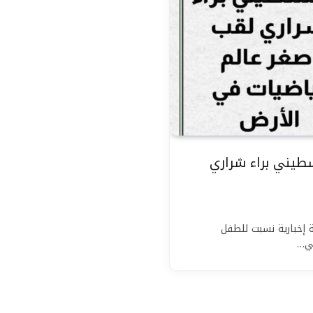
طيني براء شراري
 إخبارية نسبت للطفل
ني…