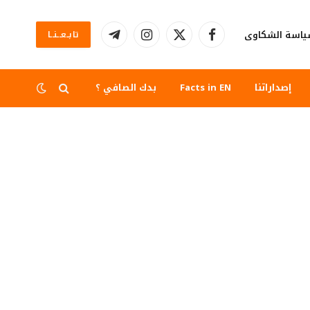
اسة الشكاوى
تابــعــنــا
فيسبوك
X
الانستغرام
تيلقرام
(Twitter)
إصداراتنا
Facts in EN
بدك الصافي ؟