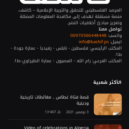
المرصد الفلسطيني للتحقق والتربية الإعلامية – كاشف،
منصة مستقلة تهدف إلى مكافحة المعلومات المضللة
وتعزيز مبادئ أخلاقيات النشر.
تواصل معنا
واتسب:
00970566448448
ايميل:
info@kashif.ps
المكتب الرئيسي: فلسطين - نابلس - رفيديا - عمارة جودة -
ط1.
المكتب الفرعي: رام الله - المصيون - عمارة الطيراوي-ط1.
الأكثر شعبية
قصة فتاة غطاس .. مغالطات تاريخية
ودينية
3 نوفمبر، 2021
13٬407
Video of celebrations in Algeria