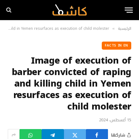
الرئيسية
Image of execution of barber convicted of raping and killing child in Yemen resurfaces as execution of child molester
»
FACTS IN EN
Image of execution of
barber convicted of raping
and killing child in Yemen
resurfaces as execution of
child molester
15 أغسطس، 2024
شاركها