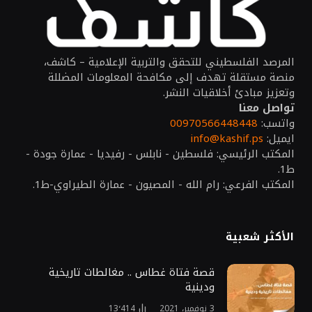
المرصد الفلسطيني للتحقق والتربية الإعلامية – كاشف،
منصة مستقلة تهدف إلى مكافحة المعلومات المضللة
وتعزيز مبادئ أخلاقيات النشر.
تواصل معنا
واتسب:
00970566448448
ايميل:
info@kashif.ps
المكتب الرئيسي: فلسطين - نابلس - رفيديا - عمارة جودة -
ط1.
المكتب الفرعي: رام الله - المصيون - عمارة الطيراوي-ط1.
الأكثر شعبية
قصة فتاة غطاس .. مغالطات تاريخية
ودينية
3 نوفمبر، 2021
13٬414