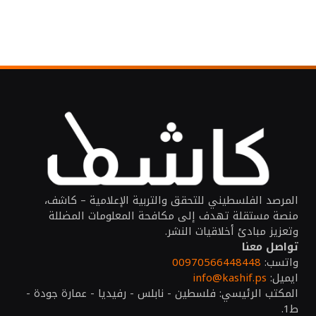
المرصد الفلسطيني للتحقق والتربية الإعلامية – كاشف،
منصة مستقلة تهدف إلى مكافحة المعلومات المضللة
وتعزيز مبادئ أخلاقيات النشر.
تواصل معنا
واتسب:
00970566448448
ايميل:
info@kashif.ps
المكتب الرئيسي: فلسطين - نابلس - رفيديا - عمارة جودة -
ط1.