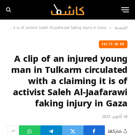
الرئيسية
A clip of an injured young man in Tulkarm circulated with a claiming it is of activist Saleh Al-Jaafarawi faking injury in Gaza
»
FACTS IN EN
A clip of an injured young
man in Tulkarm circulated
with a claiming it is of
activist Saleh Al-Jaafarawi
faking injury in Gaza
26 أكتوبر، 2023
شاركها