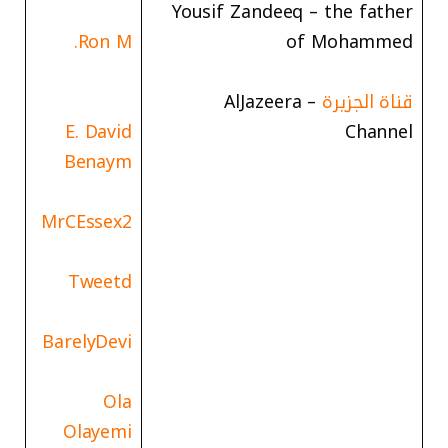
Yousif Zandeeq – the father
Ron M.
of Mohammed
قناة الجزيرة
– AlJazeera
E. David
Channel
Benaym
MrCEssex2
Tweetd
BarelyDevi
Ola
Olayemi