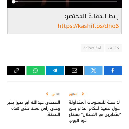
رابط المقالة المختصر:
https://kashif.ps/dho6
كاشف
لمة صحافة
فيسبوك
تويتر
البريد
تيلقرام
واتساب
Copy
الإلكتروني
Link
السابق
التالي
لا صحة للمعلومات المتداولة
الصحفي عبدالله ابو صبرا بخير
حول تنفيذ أحكام اعدام بحق
وعلى رأس عمله حتى هذه
“متخابرين مع الاحتلال” بقطاع
اللحظة.
غزة اليوم.