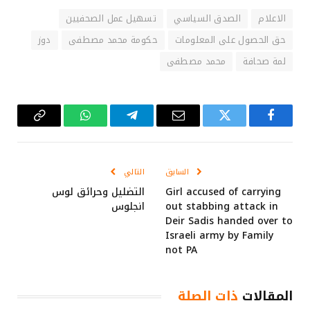
الاعلام
الصدق السياسي
تسهيل عمل الصحفيين
حق الحصول على المعلومات
حكومة محمد مصطفى
دوز
لمة صحافة
محمد مصطفى
فيسبوك
تويتر
البريد
تيلقرام
واتساب
Copy
الإلكتروني
Link
السابق
التالي
Girl accused of carrying
التضليل وحرائق لوس
out stabbing attack in
انجلوس
Deir Sadis handed over to
Israeli army by Family
not PA
المقالات
ذات الصلة