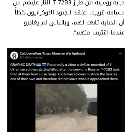
دبابة روسية من طراز T-72B3 النار عليهم من
مسافة قريبة. اعتقد الجنود الأوكرانيون خطأً
أن الدبابة تابعة لهم، وبالتالي لم يغادروا
عندما اقتربت منهم”.