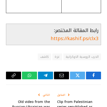
رابط المقالة المختصر:
https://kashif.ps/clx3
الحرب الروسية الاوكرانية
غزة
كاشف
فيسبوك
تويتر
البريد
تيلقرام
واتساب
Copy
الإلكتروني
Link
السابق
التالي
Old video from the
Clip from Palestinian
Russian-Ukrainian war
series republished as