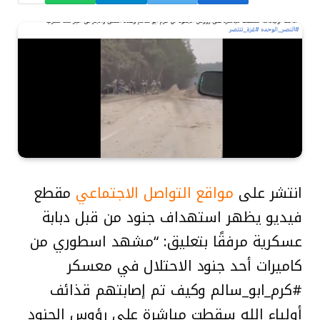
انتشر على
مواقع التواصل الاجتماعي
مقطع
فيديو يظهر استهداف جنود من قبل دبابة
عسكرية مرفقًا بتعليق: “مشهد اسطوري من
كاميرات أحد جنود الاحتلال في معسكر
#كرم_ابو_سالم وكيف تم إصابتهم قذائف
أولياء الله سقطت مباشرة على رؤوس الجنود