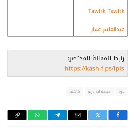
Tawfik Tawfik
عبدالعليم عمار
رابط المقالة المختصر:
https://kashif.ps/lpls
غزة
فيضانات درنة
كاشف
فيسبوك
تويتر
البريد
تيلقرام
واتساب
Copy
الإلكتروني
Link