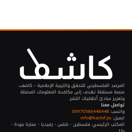
المرصد الفلسطيني للتحقق والتربية الإعلامية – كاشف،
منصة مستقلة تهدف إلى مكافحة المعلومات المضللة
وتعزيز مبادئ أخلاقيات النشر.
تواصل معنا
واتسب:
00970566448448
ايميل:
info@kashif.ps
المكتب الرئيسي: فلسطين - نابلس - رفيديا - عمارة جودة -
ط1.