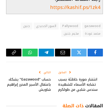
https://kashif.ps/1zk4
gazawood
Pallywood
السور الحديدي
جنين
محمد عودة
مخيم جنين
فيسبوك
تويتر
البريد
تيلقرام
واتساب
Copy
الإلكتروني
Link
السابق
التالي
انتشار صورة خاطئة بسبب
حساب “Gazawood” يشكك
تشابه الأسماء للشهيدة
باعتقال الأسير المحرر إبراهيم
سندس شلبي من طولكرم
شاويش
المقالات
ذات الصلة