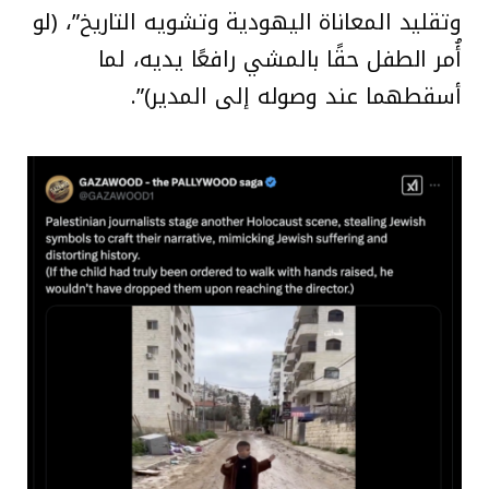
وتقليد المعاناة اليهودية وتشويه التاريخ”، (لو
أُمر الطفل حقًا بالمشي رافعًا يديه، لما
أسقطهما عند وصوله إلى المدير)”.