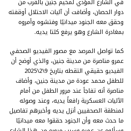
في الشارع المؤدي لمخيم جنين بالقرب من
دوار الحصان، وأضافت أن آليات الاحتلال أوقفته
وحقق معه الجنود ميدانيًا وفتشوه وأمروه
بمغادرة الشارع وهو يرفع كلتا يديه.
كما تواصل المرصد مع مصور الفيديو الصحفي
عمرو مناصرة من مدينة جنين، والذي أوضح أن
الفيديو حقيقي التقطه بتاريخ 9\2\2025
للطفل محمد عودة من مدينة جنين، وأضاف
مناصرة أنه تفاجأ عند مرور الطفل من أمام
الآليات العسكرية رافعاً يديه، وعند وصوله
لمنطقة الصحفيين أنزل يديه وأخبرهم تفاصيل
ما حدث معه وأن الجنود حققوا معه ميدانيًا
وسألوه عن عمره وسبب مروره من هذا الشارع،