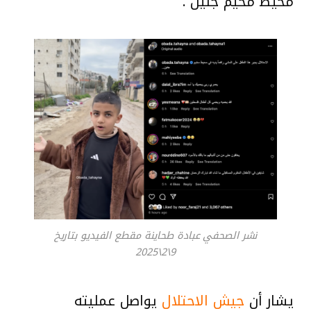
محيط مخيم جنين”.
نشر الصحفي عبادة طحاينة مقطع الفيديو بتاريخ
9\2\2025
يشار أن
جيش الاحتلال
يواصل عمليته