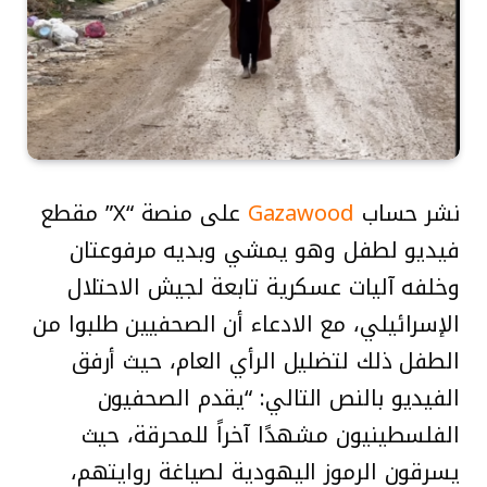
نشر حساب
Gazawood
على منصة “X” مقطع
فيديو لطفل وهو يمشي وبديه مرفوعتان
وخلفه آليات عسكرية تابعة لجيش الاحتلال
الإسرائيلي، مع الادعاء أن الصحفيين طلبوا من
الطفل ذلك لتضليل الرأي العام، حيث أرفق
الفيديو بالنص التالي: “يقدم الصحفيون
الفلسطينيون مشهدًا آخراً للمحرقة، حيث
يسرقون الرموز اليهودية لصياغة روايتهم،