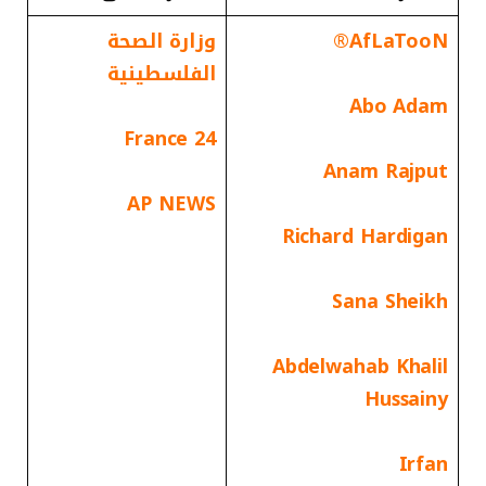
AfLaTooN®
وزارة الصحة
الفلسطينية
Abo Adam
France 24
Anam Rajput
AP NEWS
Richard Hardigan
Sana Sheikh
Abdelwahab Khalil
Hussainy
Irfan