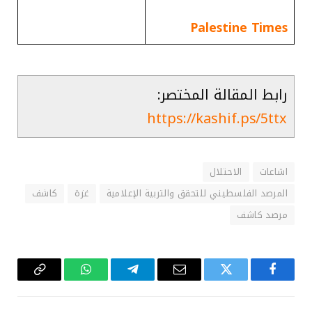
Palestine Times
رابط المقالة المختصر:
https://kashif.ps/5ttx
اشاعات
الاحتلال
المرصد الفلسطيني للتحقق والتربية الإعلامية
غزة
كاشف
مرصد كاشف
فيسبوك
تويتر
البريد
تيلقرام
واتساب
Copy
الإلكتروني
Link