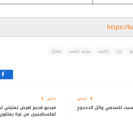
https://k
ة
غزة
كاشف
مرصد كاشف
مضلل
في
السابق
التالي
نسبت للصحفي وائل الدحدوح
فيديو قديم لعرض تمثيلي لجث
لفلسطينيين من غزة يمثلون 