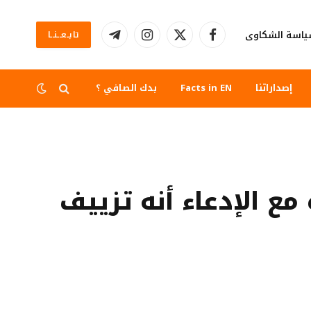
اسة الشكاوى
تابــعــنــا
فيسبوك
X
الانستغرام
تيلقرام
(Twitter)
إصداراتنا
Facts in EN
بدك الصافي ؟
ع الإدعاء أنه تزييف