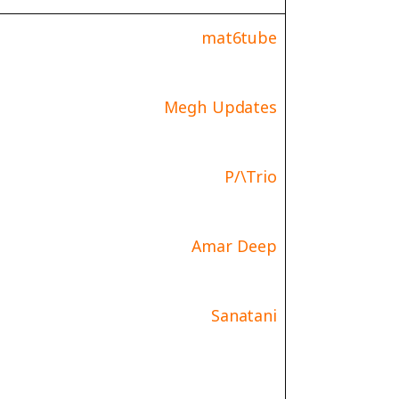
mat
6
tube
Megh Updates
P/\Trio
Amar Deep
Sanatani