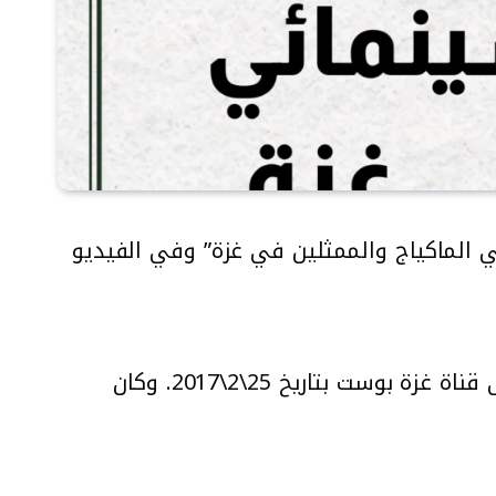
 الماكياج والممثلين في غزة” وفي الفيديو
تحقق مرصد كاشف من صحة الفيديو ووجد أنه قديم. حيث تم نشره على موقع يوتيوب لدى قناة غزة بوست بتاريخ 25\2\2017. وكان