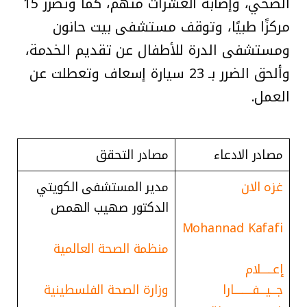
الصحي، وإصابة العشرات منهم، كما وتضرر 15
مركزًا طبيًا، وتوقف مستشفى بيت حانون
ومستشفى الدرة للأطفال عن تقديم الخدمة،
وألحق الضرر بـ 23 سيارة إسعاف وتعطلت عن
العمل.
مصادر الادعاء
مصادر التحقق
غزه الان
مدير المستشفى الكويتي
الدكتور صهيب الهمص
Mohannad Kafafi
منظمة الصحة العالمية
إعــــــلام
جـــيـــفـــــــــارا
وزارة الصحة الفلسطينية