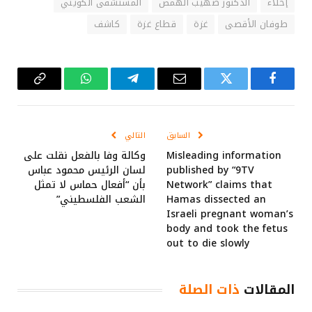
إخلاء
الدكتور صهيب الهمص
المستشفى الكويتي
طوفان الأقصى
غزة
قطاع غزة
كاشف
فيسبوك
تويتر
البريد
تيلقرام
واتساب
Copy
الإلكتروني
Link
السابق
التالي
Misleading information
وكالة وفا بالفعل نقلت على
published by “9TV
لسان الرئيس محمود عباس
Network” claims that
بأن “أفعال حماس لا تمثل
Hamas dissected an
الشعب الفلسطيني”
Israeli pregnant woman’s
body and took the fetus
out to die slowly
المقالات
ذات الصلة