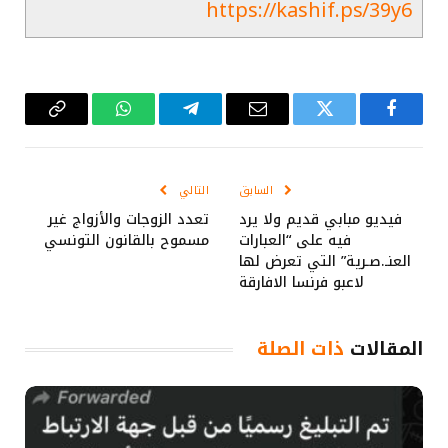
https://kashif.ps/39y6
فيسبوك
تويتر
البريد
تيلقرام
واتساب
Copy
الإلكتروني
Link
السابق
التالي
فيديو مبابي قديم ولا يرد
تعدد الزوجات والأزواج غير
فيه على “العبارات
مسموح بالقانون التونسي
العنـ.صـرية” التي تعرض لها
لاعبو فرنسا الافارقة
المقالات
ذات الصلة