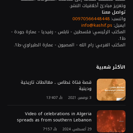
وتعزيز مبادئ أخلاقيات النشر.
تواصل معنا
واتسب:
00970566448448
ايميل:
info@kashif.ps
المكتب الرئيسي: فلسطين - نابلس - رفيديا - عمارة جودة -
ط1.
المكتب الفرعي: رام الله - المصيون - عمارة الطيراوي-ط1.
الأكثر شعبية
قصة فتاة غطاس .. مغالطات تاريخية
ودينية
3 نوفمبر، 2021
13٬407
Video of celebrations in Algeria
spreads as from southern Lebanon
29 أغسطس، 2024
7٬157