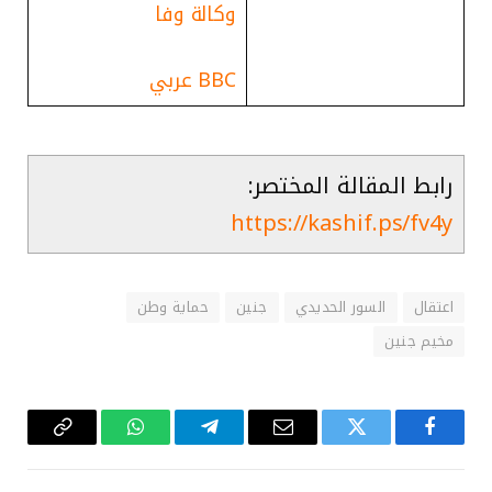
وكالة وفا
BBC عربي
رابط المقالة المختصر:
https://kashif.ps/fv4y
اعتقال
السور الحديدي
جنين
حماية وطن
مخيم جنين
فيسبوك
تويتر
البريد
تيلقرام
واتساب
Copy
الإلكتروني
Link