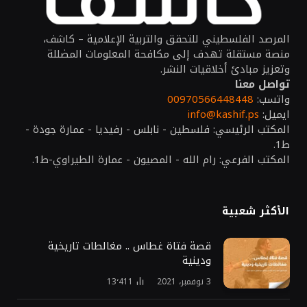
المرصد الفلسطيني للتحقق والتربية الإعلامية – كاشف،
منصة مستقلة تهدف إلى مكافحة المعلومات المضللة
وتعزيز مبادئ أخلاقيات النشر.
تواصل معنا
واتسب:
00970566448448
ايميل:
info@kashif.ps
المكتب الرئيسي: فلسطين - نابلس - رفيديا - عمارة جودة -
ط1.
المكتب الفرعي: رام الله - المصيون - عمارة الطيراوي-ط1.
الأكثر شعبية
قصة فتاة غطاس .. مغالطات تاريخية
ودينية
3 نوفمبر، 2021
13٬411