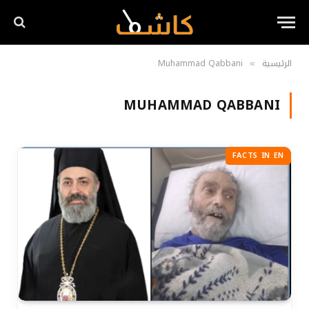
الرئيسية
Muhammad Qabbani
»
MUHAMMAD QABBANI
FACTS IN EN