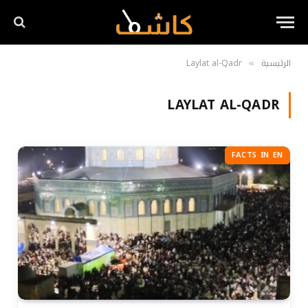
الرئيسية
Laylat al-Qadr
»
LAYLAT AL-QADR
FACTS IN EN