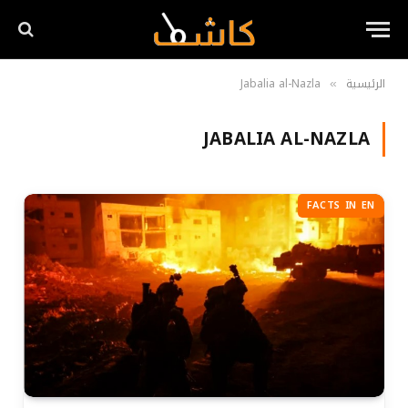
الرئيسية
Jabalia al-Nazla
»
JABALIA AL-NAZLA
FACTS IN EN