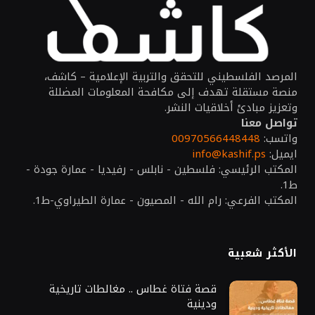
المرصد الفلسطيني للتحقق والتربية الإعلامية – كاشف،
منصة مستقلة تهدف إلى مكافحة المعلومات المضللة
وتعزيز مبادئ أخلاقيات النشر.
تواصل معنا
واتسب:
00970566448448
ايميل:
info@kashif.ps
المكتب الرئيسي: فلسطين - نابلس - رفيديا - عمارة جودة -
ط1.
المكتب الفرعي: رام الله - المصيون - عمارة الطيراوي-ط1.
الأكثر شعبية
قصة فتاة غطاس .. مغالطات تاريخية
ودينية