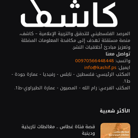
المرصد الفلسطيني للتحقق والتربية الإعلامية – كاشف،
منصة مستقلة تهدف إلى مكافحة المعلومات المضللة
وتعزيز مبادئ أخلاقيات النشر.
تواصل معنا
واتسب:
00970566448448
ايميل:
info@kashif.ps
المكتب الرئيسي: فلسطين - نابلس - رفيديا - عمارة جودة -
ط1.
المكتب الفرعي: رام الله - المصيون - عمارة الطيراوي-ط1.
الأكثر شعبية
قصة فتاة غطاس .. مغالطات تاريخية
ودينية