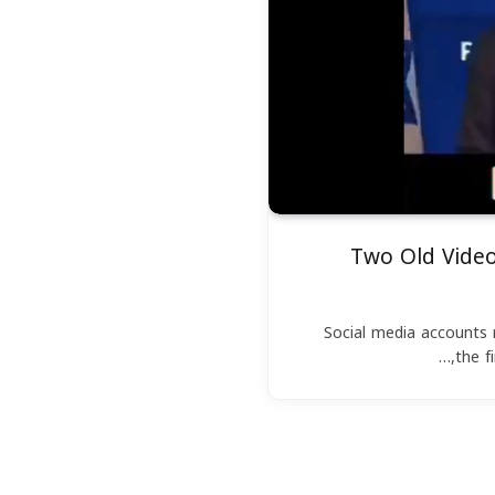
Two Old Vide
Social media accounts r
the f