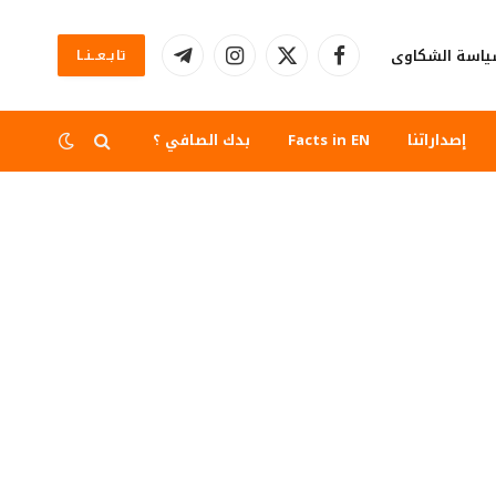
اسة الشكاوى
تابــعــنــا
فيسبوك
X
الانستغرام
تيلقرام
(Twitter)
إصداراتنا
Facts in EN
بدك الصافي ؟