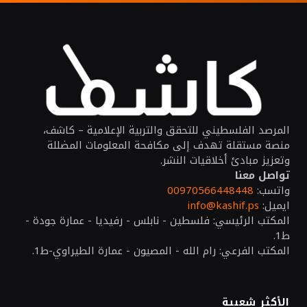
المرصد الفلسطيني للتحقق والتربية الإعلامية – كاشف،
منصة مستقلة تهدف إلى مكافحة المعلومات المضللة
وتعزيز مبادئ أخلاقيات النشر.
تواصل معنا
واتسب:
00970566448448
ايميل:
info@kashif.ps
المكتب الرئيسي: فلسطين - نابلس - رفيديا - عمارة جودة -
ط1.
المكتب الفرعي: رام الله - المصيون - عمارة الطيراوي-ط1.
الأكثر شعبية