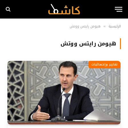
الرئيسية
هيومن رايتس ووتش
»
هيومن رايتس ووتش
تقارير وإحصائيات