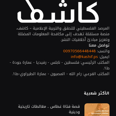
المرصد الفلسطيني للتحقق والتربية الإعلامية – كاشف،
منصة مستقلة تهدف إلى مكافحة المعلومات المضللة
وتعزيز مبادئ أخلاقيات النشر.
تواصل معنا
واتسب:
00970566448448
ايميل:
info@kashif.ps
المكتب الرئيسي: فلسطين - نابلس - رفيديا - عمارة جودة -
ط1.
المكتب الفرعي: رام الله - المصيون - عمارة الطيراوي-ط1.
الأكثر شعبية
قصة فتاة غطاس .. مغالطات تاريخية
ودينية