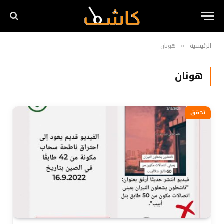
الرئيسية
هونان
»
هونان
تحقق