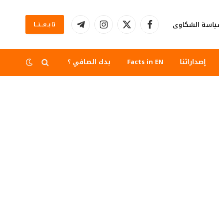
اسة الشكاوى
تابــعــنــا
فيسبوك
X
الانستغرام
تيلقرام
(Twitter)
إصداراتنا
Facts in EN
بدك الصافي ؟