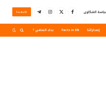
اسة الشكاوى
تابــعــنــا
فيسبوك
X
الانستغرام
تيلقرام
(Twitter)
إصداراتنا
Facts in EN
بدك الصافي ؟