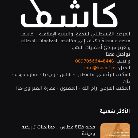
المرصد الفلسطيني للتحقق والتربية الإعلامية – كاشف،
منصة مستقلة تهدف إلى مكافحة المعلومات المضللة
وتعزيز مبادئ أخلاقيات النشر.
تواصل معنا
واتسب:
00970566448448
ايميل:
info@kashif.ps
المكتب الرئيسي: فلسطين - نابلس - رفيديا - عمارة جودة -
ط1.
المكتب الفرعي: رام الله - المصيون - عمارة الطيراوي-ط1.
الأكثر شعبية
قصة فتاة غطاس .. مغالطات تاريخية
ودينية