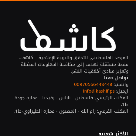
المرصد الفلسطيني للتحقق والتربية الإعلامية – كاشف،
منصة مستقلة تهدف إلى مكافحة المعلومات المضللة
وتعزيز مبادئ أخلاقيات النشر.
تواصل معنا
واتسب:
00970566448448
ايميل:
info@kashif.ps
المكتب الرئيسي: فلسطين - نابلس - رفيديا - عمارة جودة -
ط1.
المكتب الفرعي: رام الله - المصيون - عمارة الطيراوي-ط1.
الأكثر شعبية