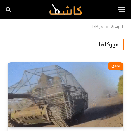
الرئيسية
ميركافا
»
ميركافا
تحقق