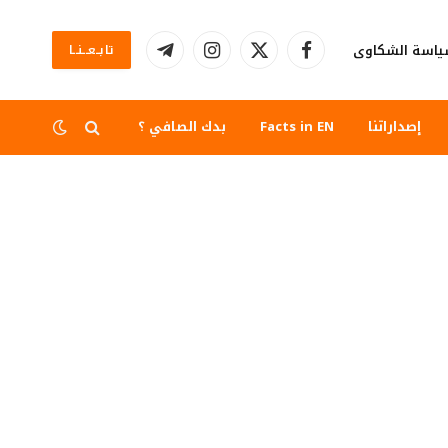
اسة الشكاوى
تابــعــنــا
فيسبوك
X
الانستغرام
تيلقرام
(Twitter)
إصداراتنا
Facts in EN
بدك الصافي ؟