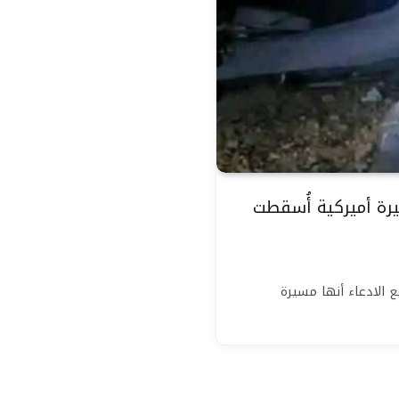
رة أميركية أُسقطت
 الادعاء أنها مسيرة