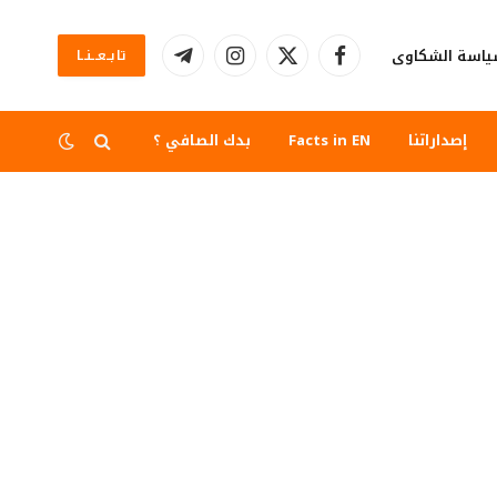
اسة الشكاوى
تابــعــنــا
فيسبوك
X
الانستغرام
تيلقرام
(Twitter)
إصداراتنا
Facts in EN
بدك الصافي ؟