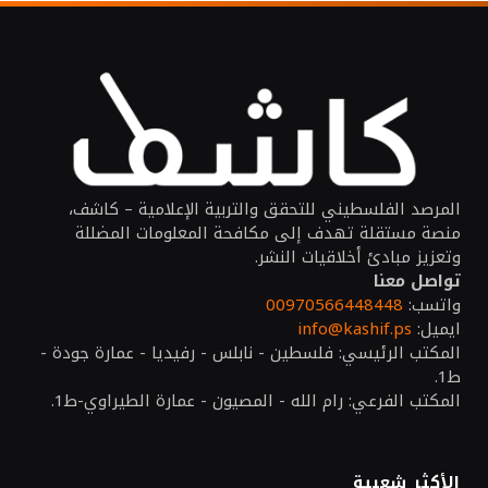
المرصد الفلسطيني للتحقق والتربية الإعلامية – كاشف،
منصة مستقلة تهدف إلى مكافحة المعلومات المضللة
وتعزيز مبادئ أخلاقيات النشر.
تواصل معنا
واتسب:
00970566448448
ايميل:
info@kashif.ps
المكتب الرئيسي: فلسطين - نابلس - رفيديا - عمارة جودة -
ط1.
المكتب الفرعي: رام الله - المصيون - عمارة الطيراوي-ط1.
الأكثر شعبية