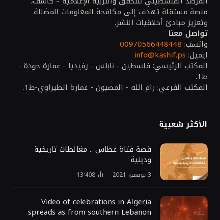
المرصد الفلسطيني للتحقق والتربية الإعلامية – كاشف،
منصة مستقلة تهدف إلى مكافحة المعلومات المضللة
وتعزيز مبادئ أخلاقيات النشر.
تواصل معنا
واتسب:
00970566448448
ايميل:
info@kashif.ps
المكتب الرئيسي: فلسطين - نابلس - رفيديا - عمارة جودة -
ط1.
المكتب الفرعي: رام الله - المصيون - عمارة الطيراوي-ط1.
الأكثر شعبية
قصة فتاة غطاس .. مغالطات تاريخية
ودينية
3 نوفمبر، 2021
13٬408
Video of celebrations in Algeria
spreads as from southern Lebanon