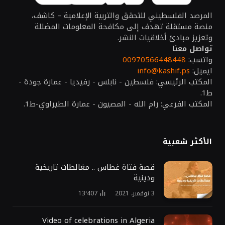
المرصد الفلسطيني للتحقق والتربية الإعلامية – كاشف،
منصة مستقلة تهدف إلى مكافحة المعلومات المضللة
وتعزيز مبادئ أخلاقيات النشر.
تواصل معنا
واتسب:
00970566448448
ايميل:
info@kashif.ps
المكتب الرئيسي: فلسطين - نابلس - رفيديا - عمارة جودة -
ط1.
المكتب الفرعي: رام الله - المصيون - عمارة الطيراوي-ط1.
الأكثر شعبية
قصة فتاة غطاس .. مغالطات تاريخية
ودينية
3 نوفمبر، 2021
13٬407
Video of celebrations in Algeria