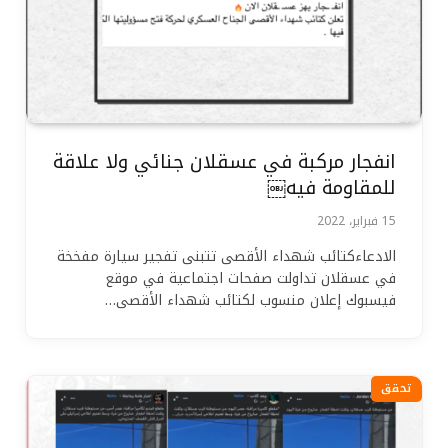
انفجار مركبة في عسقلان جنائي ولا علاقة
للمقاومة فيه￼
15 فبراير، 2022
الادعاءكتائب شهداء الأقصى تتبنى تفجير سيارة مفخخة
في عسقلان تداولت صفحات اجتماعية في موقع
فيسبوك إعلان منسوب لكتائب شهداء الأقصى…
تحقق