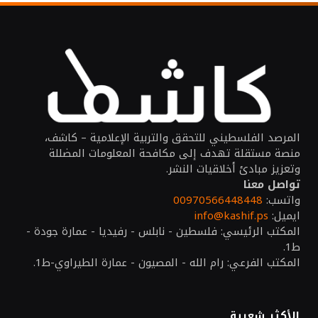
المرصد الفلسطيني للتحقق والتربية الإعلامية – كاشف،
منصة مستقلة تهدف إلى مكافحة المعلومات المضللة
وتعزيز مبادئ أخلاقيات النشر.
تواصل معنا
واتسب:
00970566448448
ايميل:
info@kashif.ps
المكتب الرئيسي: فلسطين - نابلس - رفيديا - عمارة جودة -
ط1.
المكتب الفرعي: رام الله - المصيون - عمارة الطيراوي-ط1.
الأكثر شعبية