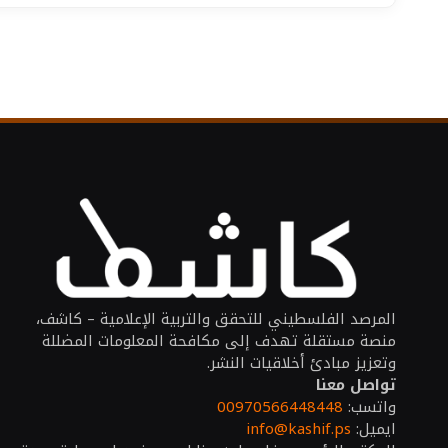
المرصد الفلسطيني للتحقق والتربية الإعلامية – كاشف،
منصة مستقلة تهدف إلى مكافحة المعلومات المضللة
وتعزيز مبادئ أخلاقيات النشر.
تواصل معنا
واتسب:
00970566448448
ايميل:
info@kashif.ps