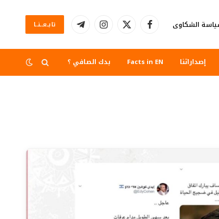
اسة الشكاوى
تابــعــنــا
فيسبوك
X
الانستغرام
تيلقرام
(Twitter)
إصداراتنا
Facts in EN
بدك الصافي ؟