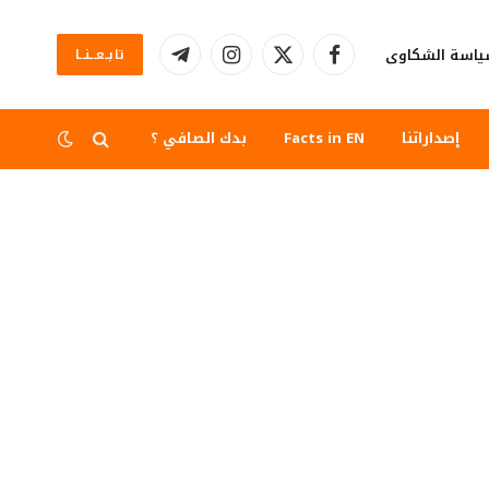
اسة الشكاوى
تابــعــنــا
فيسبوك
X
الانستغرام
تيلقرام
(Twitter)
إصداراتنا
Facts in EN
بدك الصافي ؟