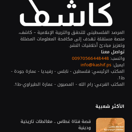
المرصد الفلسطيني للتحقق والتربية الإعلامية – كاشف،
منصة مستقلة تهدف إلى مكافحة المعلومات المضللة
وتعزيز مبادئ أخلاقيات النشر.
تواصل معنا
واتسب:
00970566448448
ايميل:
info@kashif.ps
المكتب الرئيسي: فلسطين - نابلس - رفيديا - عمارة جودة -
ط1.
المكتب الفرعي: رام الله - المصيون - عمارة الطيراوي-ط1.
الأكثر شعبية
قصة فتاة غطاس .. مغالطات تاريخية
ودينية