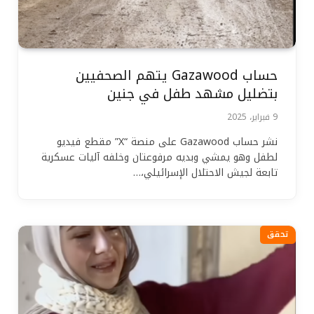
حساب Gazawood يتهم الصحفيين
بتضليل مشهد طفل في جنين
9 فبراير، 2025
نشر حساب Gazawood على منصة “X” مقطع فيديو
لطفل وهو يمشي وبديه مرفوعتان وخلفه آليات عسكرية
تابعة لجيش الاحتلال الإسرائيلي،…
تحقق