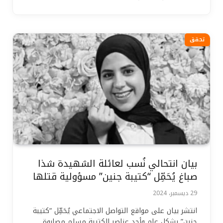
تحقق
بيان انتحالي نُسب لعائلة الشهيدة شذا
صباغ يُحَمِّل “كتيبة جنين” مسؤولية قتلها
29 ديسمبر، 2024
انتشر بيان على مواقع التواصل الاجتماعي يُحَمِّل “كتيبة
جنين” بشكل عام وأحد عناصر الكتيبة مسلم مصاروة