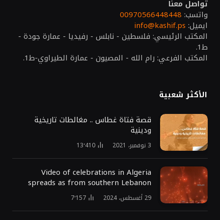
تواصل معنا
واتسب:
00970566448448
ايميل:
info@kashif.ps
المكتب الرئيسي: فلسطين - نابلس - رفيديا - عمارة جودة -
ط1.
المكتب الفرعي: رام الله - المصيون - عمارة الطيراوي-ط1.
الأكثر شعبية
قصة فتاة غطاس .. مغالطات تاريخية
ودينية
3 نوفمبر، 2021
13٬410
Video of celebrations in Algeria
spreads as from southern Lebanon
29 أغسطس، 2024
7٬157