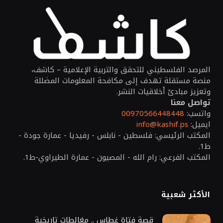
المرصد الفلسطيني للتحقق والتربية الإعلامية – كاشف،
منصة مستقلة تهدف إلى مكافحة المعلومات المضللة
وتعزيز مبادئ أخلاقيات النشر.
تواصل معنا
واتسب:
00970566448448
ايميل:
info@kashif.ps
المكتب الرئيسي: فلسطين - نابلس - رفيديا - عمارة جودة -
ط1.
المكتب الفرعي: رام الله - المصيون - عمارة الطيراوي-ط1.
الأكثر شعبية
قصة فتاة غطاس .. مغالطات تاريخية