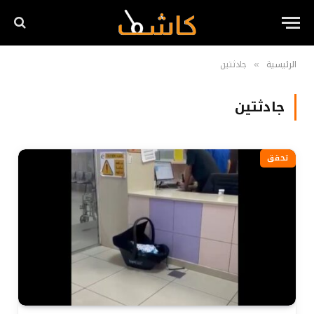
الرئيسية
جادثتين
»
جادثتين
تحقق