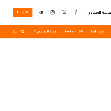
اسة الشكاوى
تابــعــنــا
فيسبوك
X
الانستغرام
تيلقرام
(Twitter)
إصداراتنا
Facts in EN
بدك الصافي ؟