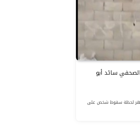
هاد الصحفي سائد أبو
صة “X” مقطع فيديو يظهر لحظة سقوط شخص على