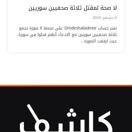
لا صحة لمقتل ثلاثة صحفيين سوريين
3 ديسمبر، 2024
نشر حساب Drndeshalaskree على منصة X صورة تجمع
ثلاثة صحفيين سوريين مع الادعاء أنهم قتلوا في سوريا،
حيث ارفقت الصورة…