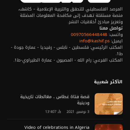
المرصد الفلسطيني للتحقق والتربية الإعلامية – كاشف،
منصة مستقلة تهدف إلى مكافحة المعلومات المضللة
وتعزيز مبادئ أخلاقيات النشر.
تواصل معنا
واتسب:
00970566448448
ايميل:
info@kashif.ps
المكتب الرئيسي: فلسطين - نابلس - رفيديا - عمارة جودة -
ط1.
المكتب الفرعي: رام الله - المصيون - عمارة الطيراوي-ط1.
الأكثر شعبية
قصة فتاة غطاس .. مغالطات تاريخية
ودينية
3 نوفمبر، 2021
13٬407
Video of celebrations in Algeria