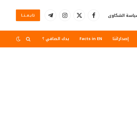
اسة الشكاوى
تابــعــنــا
فيسبوك
X
الانستغرام
تيلقرام
(Twitter)
إصداراتنا
Facts in EN
بدك الصافي ؟